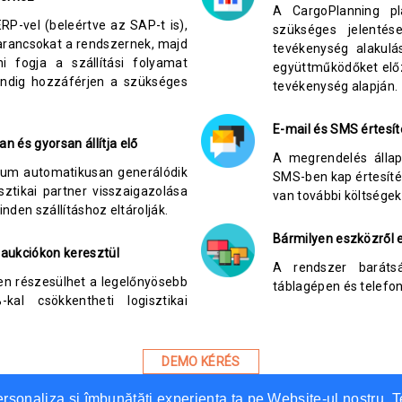
A CargoPlanning pl
ERP-vel (beleértve az SAP-t is),
szükséges jelentés
parancsokat a rendszernek, majd
tevékenység alakulás
ni fogja a szállítási folyamat
együttműködőket előz
indig hozzáférjen a szükséges
tevékenység alapján.
E-mail és SMS értesí
 és gyorsan állítja elő
A megrendelés állap
tum automatikusan generálódik
SMS-ben kap értesíté
ztikai partner visszaigazolása
van további költsége
inden szállításhoz eltárolják.
Bármilyen eszközről 
 aukciókon keresztül
A rendszer barátsá
ben részesülhet a legelőnyösebb
táblagépen és telefo
al csökkentheti logisztikai
DEMO KÉRÉS
ersonaliza și îmbunătăți experiența ta pe Website-ul nostru. 