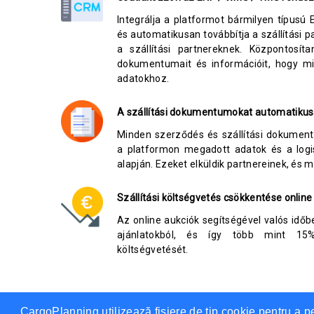
Integrálja a platformot bármilyen típusú 
és automatikusan továbbítja a szállítási 
a szállítási partnereknek. Központosíta
dokumentumait és információit, hogy m
adatokhoz.
A szállítási dokumentumokat automatikusan
Minden szerződés és szállítási dokumen
a platformon megadott adatok és a logis
alapján. Ezeket elküldik partnereinek, és m
Szállítási költségvetés csökkentése online
Az online aukciók segítségével valós idő
ajánlatokból, és így több mint 15%-k
költségvetését.
CargoPlanning utilizează fişiere de tip cookie pentru a p