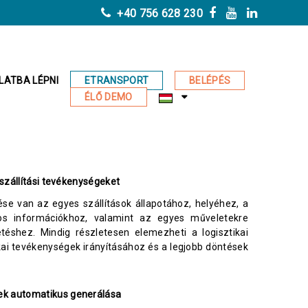
+40 756 628 230
ETRANSPORT
BELÉPÉS
LATBA LÉPNI
ÉLŐ DEMO
a szállítási tevékenységeket
ése van az egyes szállítások állapotához, helyéhez, a
atos információkhoz, valamint az egyes műveletekre
vetéshez. Mindig részletesen elemezheti a logisztikai
kai tevékenységek irányításához és a legjobb döntések
ek automatikus generálása