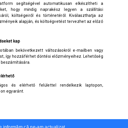
atform segítségével automatikusan elkészítheti a
eket, hogy mindig naprakész legyen a szállítási
áról, költségeiről és történetéről. Kiválaszthatja az
ményeik alapján, és költségvetést tervezhet az előző
téseket kap
otában bekövetkezett változásokról e-mailben vagy
st, így hozzáférhet döntési előzményeihez. Lehetőség
k beszámítására.
elérhető
gos és elérhető felülettel rendelkezik laptopon,
non egyaránt.
Te informăm că ne-am actualizat