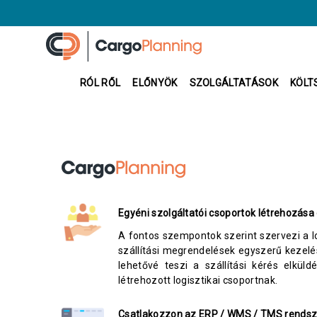
RÓL RŐL
ELŐNYÖK
SZOLGÁLTATÁSOK
KÖLT
Egyéni szolgáltatói csoportok létrehozása
A fontos szempontok szerint szervezi a lo
szállítási megrendelések egyszerű kezel
lehetővé teszi a szállítási kérés elküld
létrehozott logisztikai csoportnak.
Csatlakozzon az ERP / WMS / TMS rends