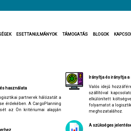
SÉGEK
ESETTANULMÁNYOK
TÁMOGATÁS
BLOGOK
KAPCSO
Irányítja és irányítja 
Valós idejű hozzáfér
 és használata
szállítóval kapcsol
gisztikai partnerek hálózatát a
elkülönített költség
ése érdekében. A CargoPlanning
folyamatot a logiszti
ését az Ön kritériumai alapján
meghozatalához.
A szükséges jelentés
zerhez