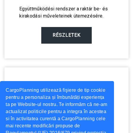
Együttműködési rendszer a raktár be- és
kirakodási műveleteinek ütemezésére.
RÉSZLETEK
CargoPlanning utilizează fişiere de tip cookie
pentru a personaliza și îmbunătăți experiența
Hogyan kell kezelni a beszerzési /
ta pe Website-ul nostru. Te informăm că ne-am
értékesítési rendeléseket és elküldeni
actualizat politicile pentru a integra în acestea
azokat a logisztikai osztálynak.
si în activitatea curentă a CargoPlanning cele
mai recente modificări propuse de
Regulamentul (UE) 2016/679 privind protecția