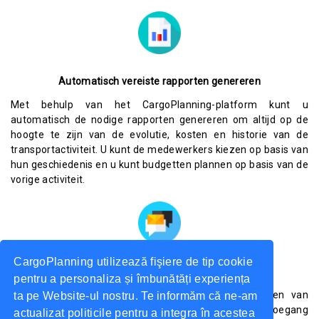
Automatisch vereiste rapporten genereren
Met behulp van het CargoPlanning-platform kunt u
automatisch de nodige rapporten genereren om altijd op de
hoogte te zijn van de evolutie, kosten en historie van de
transportactiviteit. U kunt de medewerkers kiezen op basis van
hun geschiedenis en u kunt budgetten plannen op basis van de
vorige activiteit.
CargoPlanning utilizează fişiere de tip cookie
U ontvangt e-mail- en sms-meldingen
pentru a personaliza și îmbunătăți experiența
U wordt via e-mail of sms op de hoogte gehouden van
ta pe Website-ul nostru. Te informăm că ne-am
wijzigingen in de status van een bestelling, zodat u toegang
actualizat politicile pentru a integra în acestea