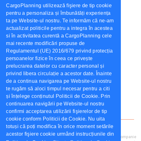
CargoPlanning utilizează fişiere de tip cookie
4 Procese Cheie Îmbunătățite de Sistemele de
Management al Transportului
pentru a personaliza și îmbunătăți experiența
ta pe Website-ul nostru. Te informăm că ne-am
Octombrie, 2021
CargoPlanning
actualizat politicile pentru a integra în acestea
si în activitatea curentă a CargoPlanning cele
Ce Poate Face CargoPlanning Pentru Tine?
mai recente modificări propuse de
Octombrie, 2021
CargoPlanning
Regulamentul (UE) 2016/679 privind protecția
persoanelor fizice în ceea ce privește
prelucrarea datelor cu caracter personal și
Tags
privind libera circulație a acestor date. Înainte
de a continua navigarea pe Website-ul nostru
te rugăm să aloci timpul necesar pentru a citi
TMS
Dock Scheduling
Tender
și înțelege conținutul Politicii de Cookie. Prin
continuarea navigării pe Website-ul nostru
Aprovizionare
confirmi acceptarea utilizării fişierelor de tip
cookie conform Politicii de Cookie. Nu uita
Cargo Planning ©
2026
Toate drepturile rezervate.
Politica de
totuși că poți modifica în orice moment setările
confidențialitate
.
Termeni și Condiții
.
acestor fişiere cookie urmând instrucțiunile din
Cargo Planning este proprietate a NIMA SOFTWARE SRL, companie