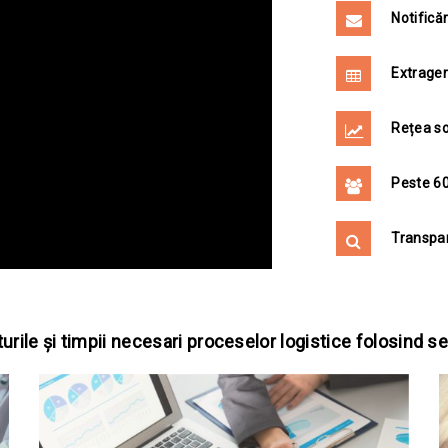
Notifică
Extrager
Rețea so
Peste 60
Transpar
rile și timpii necesari proceselor logistice folosind ser