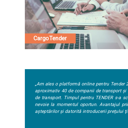
CargoTender
ă online pentru Tender 2017 datorită avantajelor oferite (rapi
ompanii de transport şi am selectat 31 câştigători. Am obţinu
ul pentru TENDER s-a scurtat de la aproximativ 2 săptămâni
 oportun. Avantajul principal a fost reducerea timpului pe
rită introducerii preţului ţintă pentru fiecare zonă.”