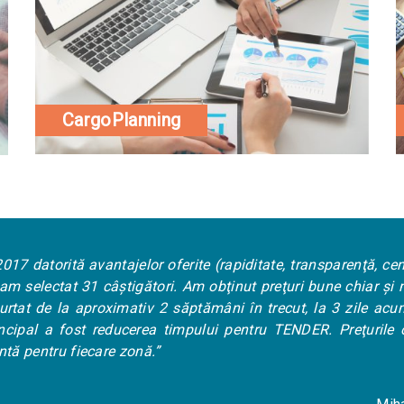
CargoPlanning
ditate, transparenţă, centralizare automată a rezultatelor).
A
t preţuri bune chiar şi mai mici decât preţul ţintă pentru u
 în trecut, la 3 zile acum. CargoTender a fost exact ceea 
ntru TENDER. Preţurile oferite de transportatori au fost p