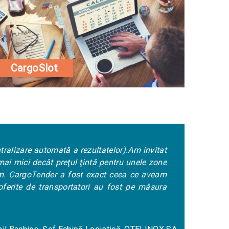
CargoSlot
m invitat
„Volumele mari de transport ce le efect
nele zone
ştim în fiecare moment ce oferte de pre
ce aveam
comandă de transport. Am renunţat în p
e măsura
automată a ofertelor, de transmiterea n
le extragem ne ajută să luăm decizii rap