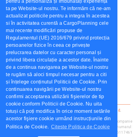
pentru a personaliza și îmbunătăți experiența
Adres
ta pe Website-ul nostru. Te informăm că ne-am
Str. Elena Doamna Nr.20-22,
actualizat politicile pentru a integra în acestea
Iasi România.
si în activitatea curentă a CargoPlanning cele
mai recente modificări propuse de
Regulamentul (UE) 2016/679 privind protecția
persoanelor fizice în ceea ce privește
Telefoon
prelucrarea datelor cu caracter personal și
Telefoon:
+40 756 628 230
privind libera circulație a acestor date. Înainte
de a continua navigarea pe Website-ul nostru
te rugăm să aloci timpul necesar pentru a citi
și înțelege conținutul Politicii de Cookie. Prin
E-mail
continuarea navigării pe Website-ul nostru
confirmi acceptarea utilizării fişierelor de tip
support@cargoplanning.com
cookie conform Politicii de Cookie. Nu uita
Cargo Planning ©
2026
Alle rechten voorbehouden.
privacybeleid
.
totuși că poți modifica în orice moment setările
Voorwaarden
.
acestor fişiere cookie urmând instrucțiunile din
Cargo Planning este proprietate a NIMA SOFTWARE SRL, companie
Politica de Cookie.
Citeste Politica de Cookie
înregistrată ca operator de date cu caracter personal sub numarul:
Număr Registrul General: 0022198; Număr Infochiosk: 978615117461